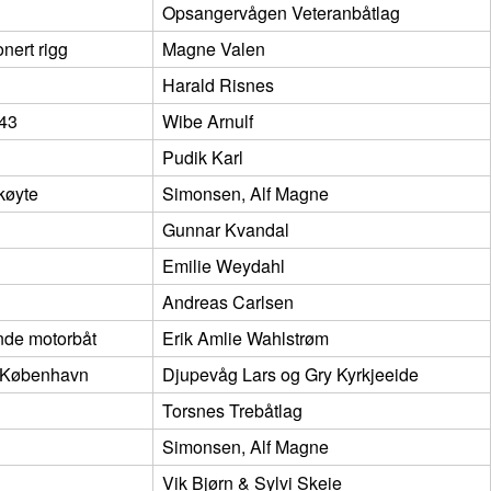
Opsangervågen Veteranbåtlag
nert rigg
Magne Valen
Harald Risnes
 43
Wibe Arnulf
Pudik Karl
køyte
Simonsen, Alf Magne
Gunnar Kvandal
Emilie Weydahl
Andreas Carlsen
nde motorbåt
Erik Amlie Wahlstrøm
il København
Djupevåg Lars og Gry Kyrkjeeide
Torsnes Trebåtlag
Simonsen, Alf Magne
Vik Bjørn & Sylvi Skeie