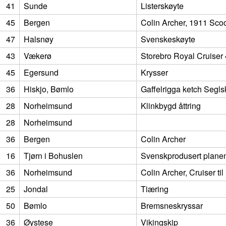
41
Sunde
Listerskøyte
45
Bergen
Colin Archer, 1911 Scoo
47
Halsnøy
Svenskeskøyte
43
Vækerø
Storebro Royal Cruiser
45
Egersund
Krysser
36
Hiskjo, Bømlo
Gaffelrigga ketch Segls
28
Norheimsund
Klinkbygd åttring
28
Norheimsund
36
Bergen
Colin Archer
16
Tjørn i Bohuslen
Svenskprodusert plane
36
Norheimsund
Colin Archer, Cruiser t
25
Jondal
Tiæring
50
Bømlo
Bremsneskryssar
36
Øystese
Vikingskip