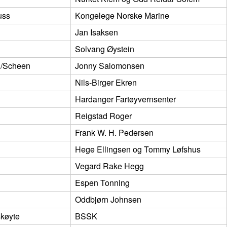
uss
Kongelege Norske Marine
Jan Isaksen
Solvang Øystein
en/Scheen
Jonny Salomonsen
Nils-Birger Ekren
Hardanger Fartøyvernsenter
Reigstad Roger
Frank W. H. Pedersen
Hege Ellingsen og Tommy Løfshus
Vegard Rake Hegg
Espen Tonning
Oddbjørn Johnsen
skøyte
BSSK