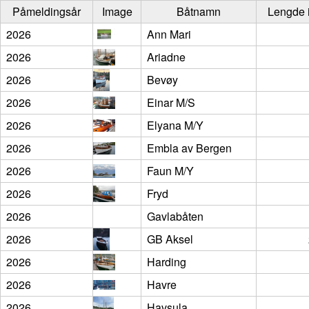
Påmeldingsår
Image
Båtnamn
Lengde i
2026
Ann Mari
2026
Ariadne
2026
Bevøy
2026
Einar M/S
2026
Elyana M/Y
2026
Embla av Bergen
2026
Faun M/Y
2026
Fryd
2026
Gavlabåten
2026
GB Aksel
2026
Harding
2026
Havre
2026
Havsula