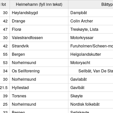
 fot
Heimehamn (fyll inn tekst)
Båtty
30
Høylandsbygd
Dampbåt
42
Drange
Colin Archer
47
Florø
Treskøyte, Lista
30
Valestrandfossen
Motorkryssar
42
Strandvik
Furuholmen/Scheen-mot
55
Bergen
Helgolandskutter
53
Norheimsund
Motoryacht
34
Os Seilforening
	Seilbåt, Van De St
30
Norheimsund
Gavlabåt
21.5
Hyllestad
Gavlbåt
39
Torsnes
Skøyte
25
Norheimsund
Nordisk folkebåt
32
Bergen
Seilskøyte