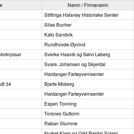
pe
Namn / Firmanamn
Stiftinga Halsnøy Historiske Senter
Silas Bucher
Kato Sandvik
Rundhovde Øyvind
orkryssar
Sverke Haavik og Sølvi Løberg
Svare, Johansen og Skjerdal
Hardanger Fartøyvernsenter
adt 34
Bjarte Moberg
Hardanger Fartøyvernsenter
Espen Tonning
Torsnes Guttorm
Raban Stumme
Nurket Klem og Odd Reidar Solem