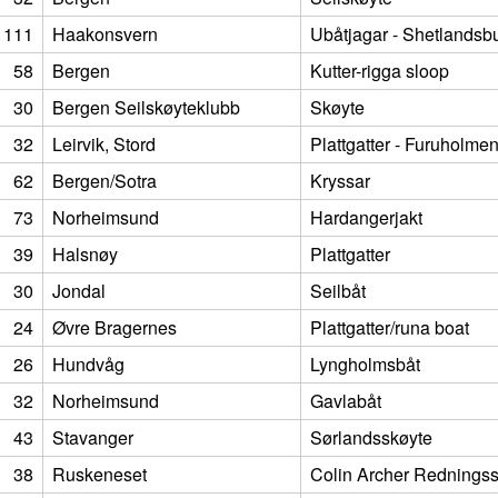
111
Haakonsvern
Ubåtjagar - Shetlandsb
58
Bergen
Kutter-rigga sloop
30
Bergen Seilskøyteklubb
Skøyte
32
Leirvik, Stord
Plattgatter - Furuholm
62
Bergen/Sotra
Kryssar
73
Norheimsund
Hardangerjakt
39
Halsnøy
Plattgatter
30
Jondal
Seilbåt
24
Øvre Bragernes
Plattgatter/runa boat
26
Hundvåg
Lyngholmsbåt
32
Norheimsund
Gavlabåt
43
Stavanger
Sørlandsskøyte
38
Ruskeneset
Colin Archer Rednings